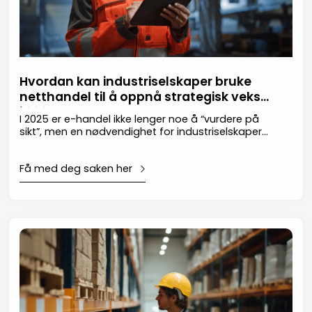
Hvordan kan industriselskaper bruke
netthandel til å oppnå strategisk vekst
i 2025?
I 2025 er e-handel ikke lenger noe å “vurdere på
sikt”, men en nødvendighet for industriselskaper
som ønsker å holde seg konkurransedyktige og
vokse. Selv om mange selskaper fortsatt er i
Få med deg saken her
startfasen med digital transformasjon, er
potensialet for e-handel åpenbart – fra å
forbedre kundetilfredshet og optimalisere
prissetting til å åpne nye inntektsmuligheter.