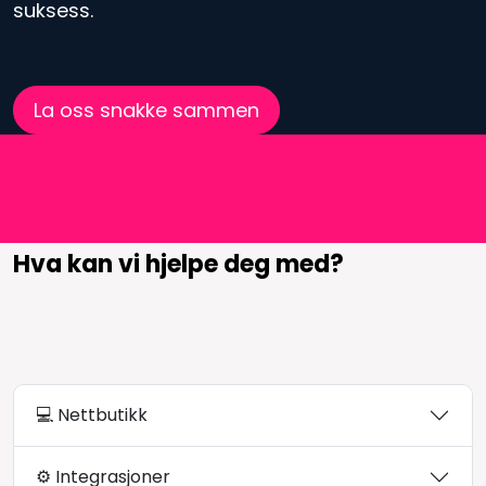
suksess.
La oss snakke sammen
Hva kan vi hjelpe deg med?
💻 Nettbutikk
⚙️ Integrasjoner