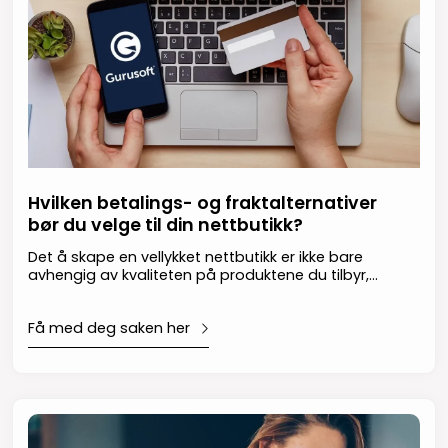
Hvilken betalings- og fraktalternativer
bør du velge til din nettbutikk?
Det å skape en vellykket nettbutikk er ikke bare
avhengig av kvaliteten på produktene du tilbyr,
men også av hvordan du tilrettelegger for en
sømløs handelsopplevelse. Derfor er det å velge
Få med deg saken her
riktige betalings- og fraktalternativer viktig for at
din bedrift skal lykkes med en nettbutikk.