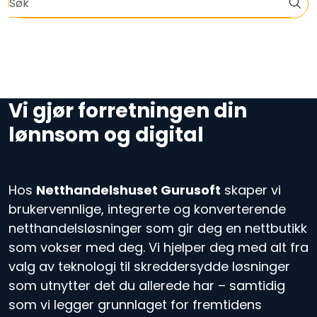
Skip to main content
Informasjon om EOS, VA, klima og bærekraft
Nettbutikkløsning
Planer og priser
Vi gjør forretningen din
lønnsom og digital
Om oss
Kontakt oss
Hos
Netthandelshuset Gurusoft
skaper vi
brukervennlige, integrerte og konverterende
Faginnhold
netthandelsløsninger som gir deg en nettbutikk
som vokser med deg. Vi hjelper deg med alt fra
valg av teknologi til skreddersydde løsninger
som utnytter det du allerede har – samtidig
som vi legger grunnlaget for fremtidens