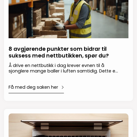
8 avgjørende punkter som bidrar til
suksess med nettbutikken, spør du?
Å drive en nettbutikk i dag krever evnen til å
sjonglere mange baller i luften samtidig. Dette er
ikke alltid like lett, men med de riktige verktøyene
kan sjongleringen oppleves som litt mer
Få med deg saken her
overkommelig. Kombinasjonen av Gurusofts
nettbutikkløsning og Visma NET gir deg et kraftig
sett med standardiserte og velprøvde verktøy
som setter deg i førersetet i møte med dagens
kravstore, digitale netthandelskunder. Gurusoft
lar deg bygge en funksjonsrik nettbutikk med
sømløs kundereise, mens Visma NET sørger for at
økonomi og logistikk flyter knirkefritt.