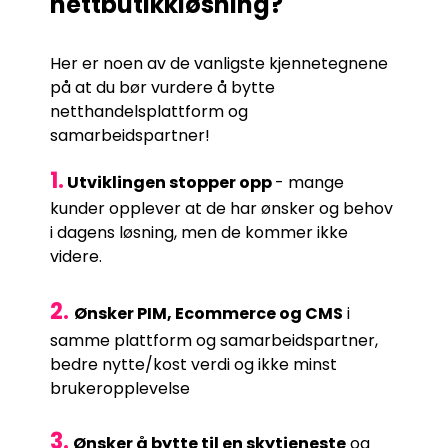
nettbutikkløsning?
Her er noen av de vanligste kjennetegnene
på at du bør vurdere å bytte
netthandelsplattform og
samarbeidspartner!
1.
Utviklingen stopper opp
- mange
kunder opplever at de har ønsker og behov
i dagens løsning, men de kommer ikke
videre.
2.
Ønsker PIM, Ecommerce og CMS
i
samme plattform og samarbeidspartner,
bedre nytte/kost verdi og ikke minst
brukeropplevelse
3.
Ønsker å bytte til en skytjeneste
og