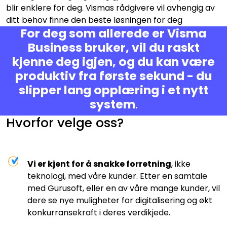
blir enklere for deg. Vismas rådgivere vil avhengig av
ditt behov finne den beste løsningen for deg
For deg som allerede er Visma
Business bruker, vil du raskt
kjenne deg igjen, og du kan være
produktiv fra første sekund - du
slipper lang opplæring i et nytt
system
.
Hvorfor velge oss?
Vi er kjent for å snakke forretning
, ikke
teknologi, med våre kunder. Etter en samtale
med Gurusoft, eller en av våre mange kunder, vil
dere se nye muligheter for digitalisering og økt
konkurransekraft i deres verdikjede.