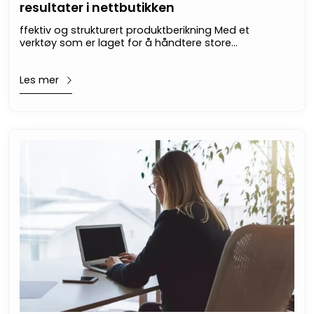
resultater i nettbutikken
ffektiv og strukturert produktberikning Med et
verktøy som er laget for å håndtere store
produktmengder, blir arbeidet med å berike,
kategorisere og oppdatere produktdata både
Les mer
enklere og raskere. Du får kontroll på dataflyten –
fra leverandør til nettbutikk.