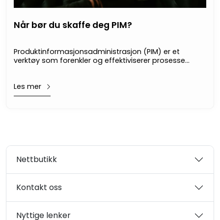
Når bør du skaffe deg PIM?
Produktinformasjonsadministrasjon (PIM) er et
verktøy som forenkler og effektiviserer prosessen
med å organisere og vedlikeholde produktdata
og digitale medier over ulike systemer, kanaler og
Les mer
forretningsprosesser.
Nettbutikk
Kontakt oss
Nyttige lenker