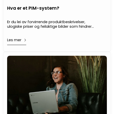
Hva er et PIM-system?
Er du lei av forvirrende produktbeskrivelser,
ulogiske priser og feilaktige bilder som hindrer
deg i å øke salget og forbedre
kundetilfredsheten i nettbutikken? Da er det på
Les mer
tide å utforske hva et PIM-system (Product
Information Management-system) kan gjøre for
deg.