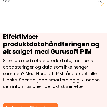
Skip to main content
Informasjon om EOS, VA, klima og bærekraft
Nettbutikkløsning
Planer og priser
Effektiviser
produktdatahåndteringen og
Om oss
øk salget med Gurusoft PIM
Kontakt oss
Sliter du med rotete produktinfo, manuelle
oppdateringer og data som ikke henger
Faginnhold
sammen? Med Gurusoft PIM får du kontrollen
tilbake. Spar tid, jobb smartere og gi kundene
den informasjonen de faktisk ser etter.