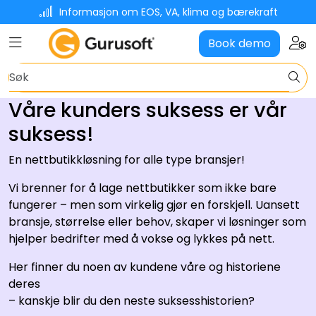
Skip to main content
Informasjon om EOS, VA, klima og bærekraft
Toggle navigation
Togg
Book demo
Nettbutikkløsning
Planer og priser
Våre kunders suksess er vår
suksess!
Om oss
En nettbutikkløsning for alle type bransjer!
Kontakt oss
Vi brenner for å lage nettbutikker som ikke bare
fungerer – men som virkelig gjør en forskjell. Uansett
Faginnhold
bransje, størrelse eller behov, skaper vi løsninger som
hjelper bedrifter med å vokse og lykkes på nett.
Her finner du noen av kundene våre og historiene
deres
– kanskje blir du den neste suksesshistorien?