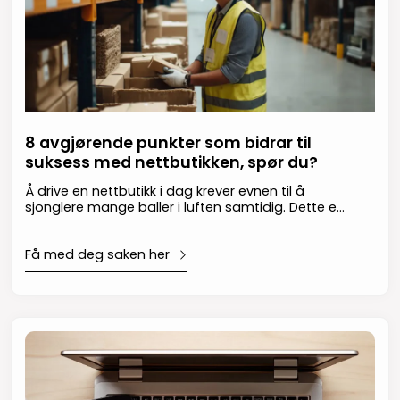
8 avgjørende punkter som bidrar til
suksess med nettbutikken, spør du?
Å drive en nettbutikk i dag krever evnen til å
sjonglere mange baller i luften samtidig. Dette er
ikke alltid like lett, men med de riktige verktøyene
kan sjongleringen oppleves som litt mer
Få med deg saken her
overkommelig. Kombinasjonen av Gurusofts
nettbutikkløsning og Visma NET gir deg et kraftig
sett med standardiserte og velprøvde verktøy
som setter deg i førersetet i møte med dagens
kravstore, digitale netthandelskunder. Gurusoft
lar deg bygge en funksjonsrik nettbutikk med
sømløs kundereise, mens Visma NET sørger for at
økonomi og logistikk flyter knirkefritt.