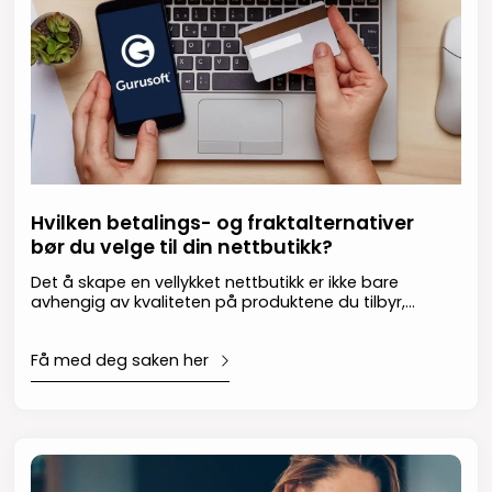
Hvilken betalings- og fraktalternativer
bør du velge til din nettbutikk?
Det å skape en vellykket nettbutikk er ikke bare
avhengig av kvaliteten på produktene du tilbyr,
men også av hvordan du tilrettelegger for en
sømløs handelsopplevelse. Derfor er det å velge
Få med deg saken her
riktige betalings- og fraktalternativer viktig for at
din bedrift skal lykkes med en nettbutikk.