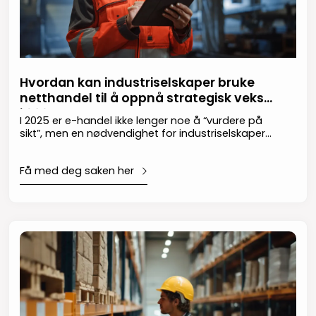
Hvordan kan industriselskaper bruke
netthandel til å oppnå strategisk vekst
i 2025?
I 2025 er e-handel ikke lenger noe å “vurdere på
sikt”, men en nødvendighet for industriselskaper
som ønsker å holde seg konkurransedyktige og
vokse. Selv om mange selskaper fortsatt er i
Få med deg saken her
startfasen med digital transformasjon, er
potensialet for e-handel åpenbart – fra å
forbedre kundetilfredshet og optimalisere
prissetting til å åpne nye inntektsmuligheter.