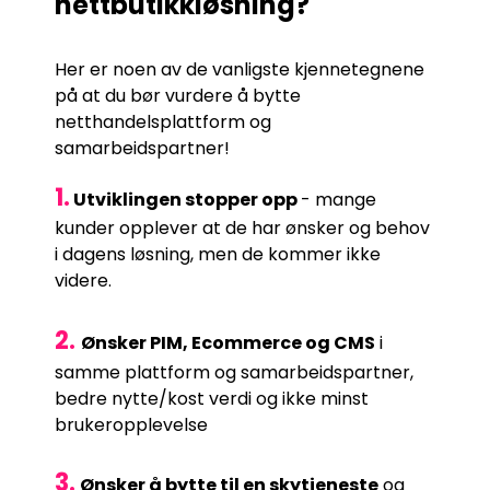
nettbutikkløsning?
Her er noen av de vanligste kjennetegnene
på at du bør vurdere å bytte
netthandelsplattform og
samarbeidspartner!
1.
Utviklingen stopper opp
- mange
kunder opplever at de har ønsker og behov
i dagens løsning, men de kommer ikke
videre.
2.
Ønsker PIM, Ecommerce og CMS
i
samme plattform og samarbeidspartner,
bedre nytte/kost verdi og ikke minst
brukeropplevelse
3.
Ønsker å bytte til en skytjeneste
og