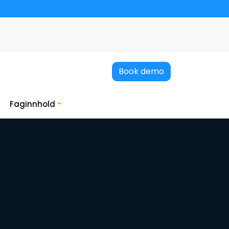
Book demo
Faginnhold