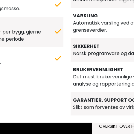
ngsmasse.
VARSLING
Automatisk varsling ved o
grenseverdier.
r per bygg, gjerne
e periode
SIKKERHET
Norsk programvare og dat
.
BRUKERVENNLIGHET
Det mest brukervennlige 
analyse og rapportering a
GARANTIER, SUPPORT O
Slikt som forventes av vi
OVERSIKT OVER 