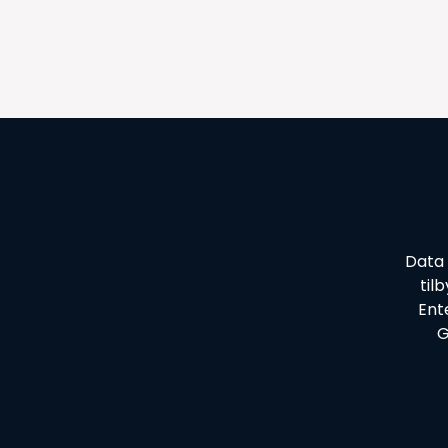
Data 
til
Ent
G