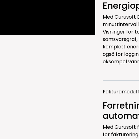
Energio
Med Gurusoft 
minuttinterval
Visninger for t
samsvarsgraf, 
komplett energ
også for loggi
eksempel vannf
Fakturamodul f
Forretni
automat
Med Gurusoft 
for fakturering