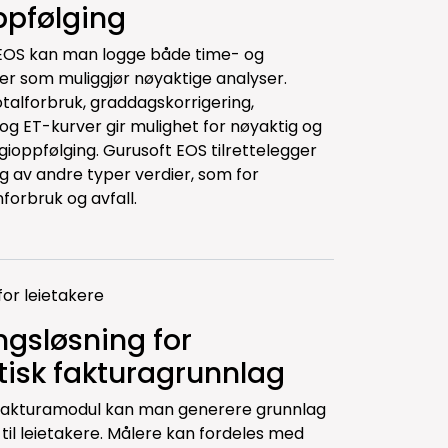
ppfølging
EOS kan man logge både time- og
ler som muliggjør nøyaktige analyser.
otalforbruk, graddagskorrigering,
og ET-kurver gir mulighet for nøyaktig og
ioppfølging. Gurusoft EOS tilrettelegger
ng av andre typer verdier, som for
orbruk og avfall.
or leietakere
ngsløsning for
isk fakturagrunnlag
fakturamodul kan man generere grunnlag
 til leietakere. Målere kan fordeles med