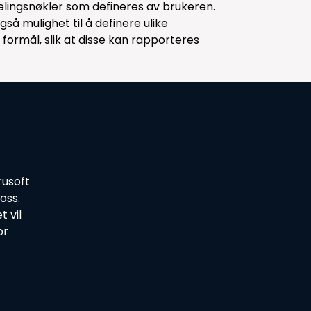
delingsnøkler som defineres av brukeren.
så mulighet til å definere ulike
 formål, slik at disse kan rapporteres
rusoft
oss.
 vil
or