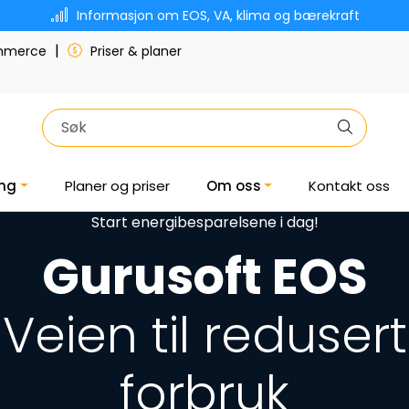
Informasjon om EOS, VA, klima og bærekraft
|
ommerce
Priser & planer
ing
Planer og priser
Om oss
Kontakt oss
Start energibesparelsene i dag!
Gurusoft EOS
Veien til redusert
forbruk