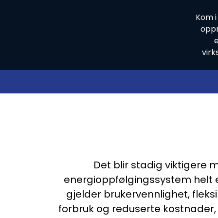
Kom i
oppn
e
virk
Det blir stadig viktigere
energioppfølgingssystem helt e
gjelder brukervennlighet, fleks
forbruk og reduserte kostnader, t