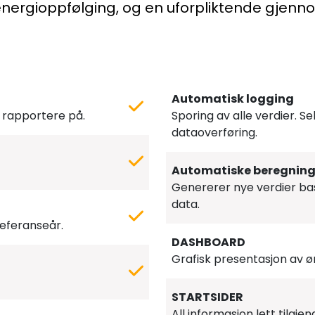
energioppfølging, og en uforpliktende gjen
Automatisk logging
å rapportere på.
Sporing av alle verdier. Se
dataoverføring.
Automatiske beregning
Genererer nye verdier ba
data.
/referanseår.
DASHBOARD
Grafisk presentasjon av ø
STARTSIDER
All informasjon lett tilgjeng