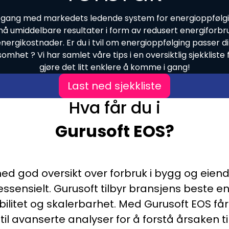
 gang med markedets ledende system for energioppfølgi
å umiddelbare resultater i form av redusert energiforbr
nergikostnader. Er du i tvil om energioppfølging passer d
somhet ? Vi har samlet våre tips i en oversiktlig sjekkliste 
gjøre det litt enklere å komme i gang!
Last ned sjekkliste
Hva får du i
Gurusoft EOS?
 med god oversikt over forbruk i bygg og eie
ssensielt. Gurusoft tilbyr bransjens beste 
ibilitet og skalerbarhet. Med Gurusoft EOS får
il avanserte analyser for å forstå årsaken til 