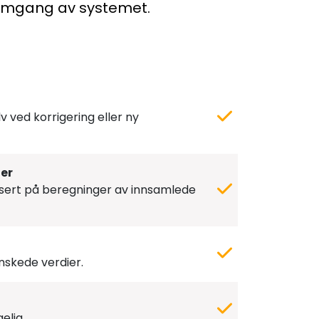
nomgang av systemet.
lv ved korrigering eller ny
er
sert på beregninger av innsamlede
nskede verdier.
elig.