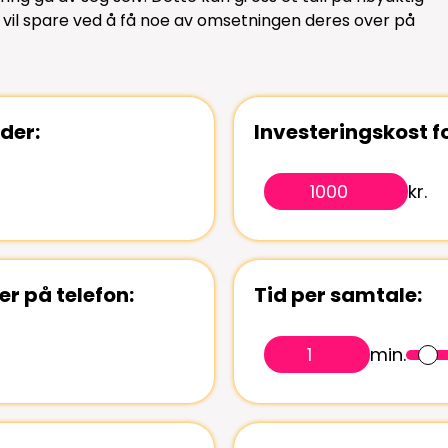
vil spare ved å få noe av omsetningen deres over på
der:
Investeringskost f
kr.
r på telefon:
Tid per samtale:
min.