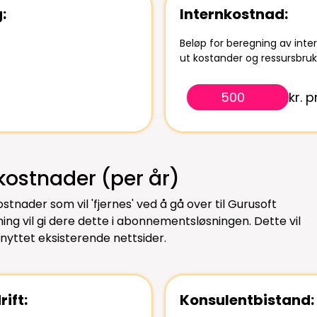
:
Internkostnad:
Beløp for beregning av inter
ut kostander og ressursbruk
kr. p
skostnader (per år)
nader som vil 'fjernes' ved å gå over til Gurusoft
ng vil gi dere dette i abonnementsløsningen. Dette vil
nyttet eksisterende nettsider.
ift:
Konsulentbistand: