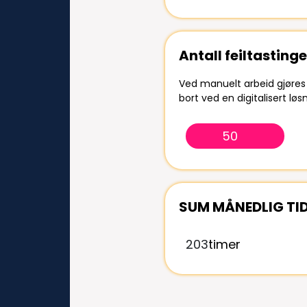
Antall feiltastinge
Ved manuelt arbeid gjøres f
bort ved en digitalisert løsn
SUM MÅNEDLIG TI
203
timer