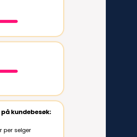
k på kundebesøk:
r per selger