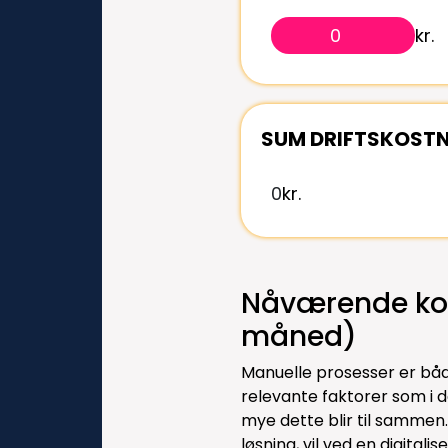
kr.
SUM DRIFTSKOSTN
0
kr.
Nåværende kos
måned)
Manuelle prosesser er båd
relevante faktorer som i da
mye dette blir til sammen.
løsning, vil ved en digitali