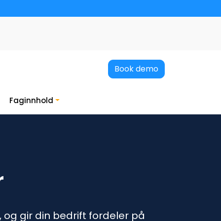
Book demo
Faginnhold
r
g gir din bedrift fordeler på