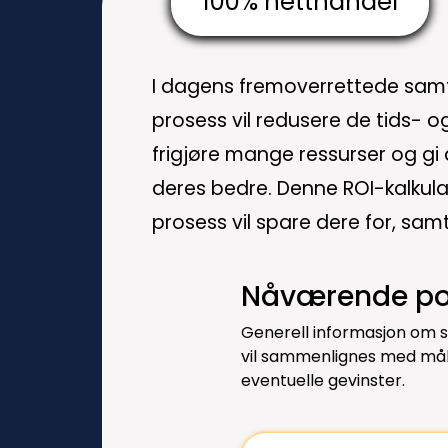
100% netthandel
I dagens fremoverrettede samf
prosess vil redusere de tids- o
frigjøre mange ressurser og gi 
deres bedre. Denne ROI-kalkulat
prosess vil spare dere for, sam
Nåværende po
Generell informasjon om 
vil sammenlignes med måls
eventuelle gevinster.