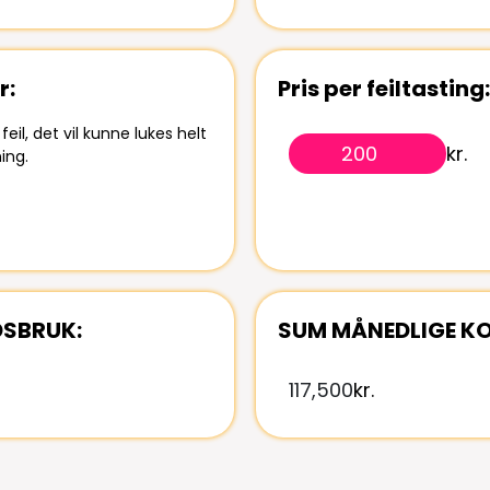
r:
Pris per feiltasting:
eil, det vil kunne lukes helt
kr.
ing.
DSBRUK:
SUM MÅNEDLIGE K
117,500
kr.