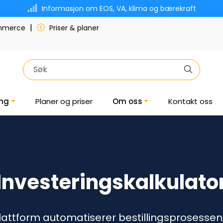
Informasjon om EOS, VA, klima og bærekraft
|
ommerce
Priser & planer
ing
Planer og priser
Om oss
Kontakt oss
Investeringskalkulato
tform automatiserer bestillingsprosessen, o