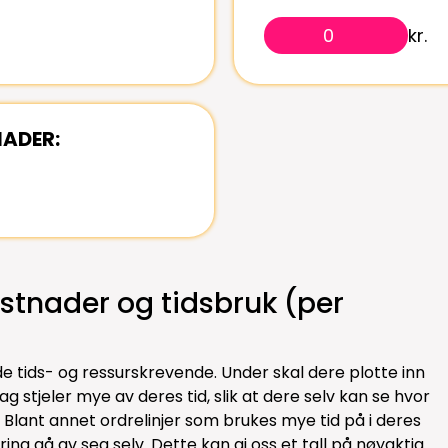
kr.
ADER:
tnader og tidsbruk (per
e tids- og ressurskrevende. Under skal dere plotte inn
g stjeler mye av deres tid, slik at dere selv kan se hvor
 Blant annet ordrelinjer som brukes mye tid på i deres
sering gå av seg selv. Dette kan gi oss et tall på nøyaktig