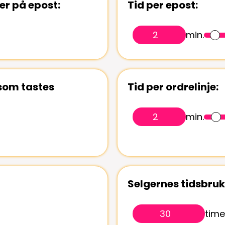
er på epost:
Tid per epost:
min.
 som tastes
Tid per ordrelinje:
min.
Selgernes tidsbru
time