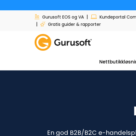
Skip to main content
|
Gurusoft EOS og VA
Kundeportal C
|
Gratis guider & rapporter
Nettbutikkløsn
En god B2B/B2C e-handelsplat