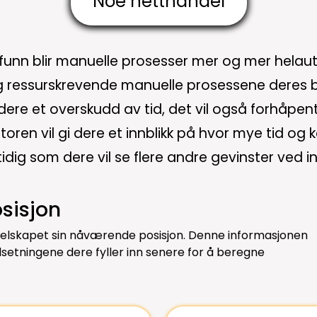
Noe netthandel
unn blir manuelle prosesser mer og mer helaut
g ressurskrevende manuelle prosessene deres bet
dere et overskudd av tid, det vil også forhåpen
oren vil gi dere et innblikk på hvor mye tid og
tidig som dere vil se flere andre gevinster ved i
sisjon
selskapet sin nåværende posisjon. Denne informasjonen
etningene dere fyller inn senere for å beregne