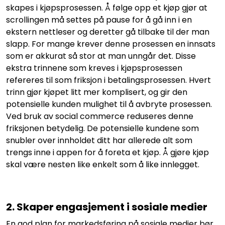
skapes i kjøpsprosessen. Å følge opp et kjøp gjør at
scrollingen må settes på pause for å gå inn i en
ekstern nettleser og deretter gå tilbake til der man
slapp. For mange krever denne prosessen en innsats
som er akkurat så stor at man unngår det. Disse
ekstra trinnene som kreves i kjøpsprosessen
refereres til som friksjon i betalingsprosessen. Hvert
trinn gjør kjøpet litt mer komplisert, og gir den
potensielle kunden mulighet til å avbryte prosessen.
Ved bruk av social commerce reduseres denne
friksjonen betydelig. De potensielle kundene som
snubler over innholdet ditt har allerede alt som
trengs inne i appen for å foreta et kjøp. Å gjøre kjøp
skal være nesten like enkelt som å like innlegget.
2. Skaper engasjement i sosiale medier
En god plan for markedsføring på sosiale medier bør