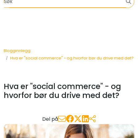
Skip to main content
Informasjon om EOS, VA, klima og bærekraft
Nettbutikkløsning
Planer og priser
Blogginnlegg
Hva er "social commerce" - og hvorfor bør du drive med det?
Om oss
Kontakt oss
Hva er "social commerce" - og
Faginnhold
hvorfor bør du drive med det?
Del på