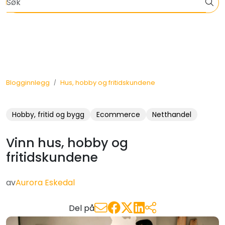
Skip to main content
Informasjon om EOS, VA, klima og bærekraft
Nettbutikkløsning
Planer og priser
Blogginnlegg
Hus, hobby og fritidskundene
Om oss
Hobby, fritid og bygg
Ecommerce
Netthandel
Kontakt oss
Vinn hus, hobby og
Faginnhold
fritidskundene
av
Aurora Eskedal
Del på