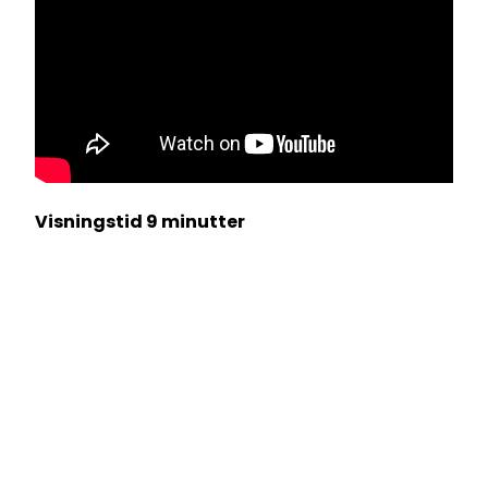
Visningstid 9 minutter
"Jeg har vokst ut av nåværende løsning og
trenger en plattform jeg kan utvikle meg
med"
Hvem er du?
Du er en aktør som har vokst deg ut av
eksisterende løsning, og er på jakt etter en ny