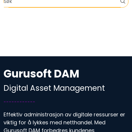
Skip to main content
Informasjon om EOS, VA, klima og bærekraft
Nettbutikkløsning
Planer og priser
Om oss
Gurusoft DAM
Kontakt oss
Digital Asset Management
Faginnhold
------------
Effektiv administrasjon av digitale ressurser er
viktig for å lykkes med netthandel. Med
Gurusoft DAM forbedres kundenes